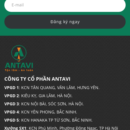
Đăng ký ngay
CÔNG TY CỔ PHẦN ANTAVI
VPGD 1
: KCN TÂN QUANG, VĂN LÂM, HƯNG YÊN.
VPGD 2
: KIÊU KỴ, GIA LÂM, HÀ NỘI.
VPGD 3
: KCN NỘI BÀI, SÓC SƠN, HÀ NỘI.
VPGD 4
: KCN YÊN PHONG, BẮC NINH.
VPGD 5
: KCN HANAKA TP TỪ SƠN, BẮC NINH.
Xưởng SX1
: KCN Phú Minh, Phường Đông Ngạc, TP Hà Nội