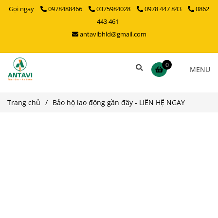
Gọi ngay
0978488466
0375984028
0978 447 843
0862
443 461
antavibhld@gmail.com
0
MENU
Trang chủ
/
Bảo hộ lao động gần đây - LIÊN HỆ NGAY