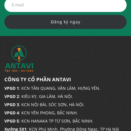
Đăng ký ngay
CÔNG TY CỔ PHẦN ANTAVI
VPGD 1
: KCN TÂN QUANG, VĂN LÂM, HƯNG YÊN.
VPGD 2
: KIÊU KỴ, GIA LÂM, HÀ NỘI.
VPGD 3
: KCN NỘI BÀI, SÓC SƠN, HÀ NỘI.
VPGD 4
: KCN YÊN PHONG, BẮC NINH.
VPGD 5
: KCN HANAKA TP TỪ SƠN, BẮC NINH.
Xưởng SX1
: KCN Phú Minh, Phường Đông Ngạc, TP Hà Nội