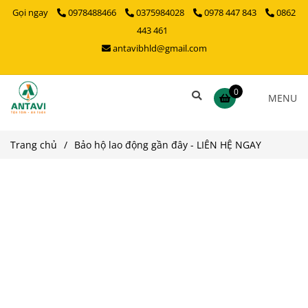
Gọi ngay
0978488466
0375984028
0978 447 843
0862
443 461
antavibhld@gmail.com
0
MENU
Trang chủ
/
Bảo hộ lao động gần đây - LIÊN HỆ NGAY