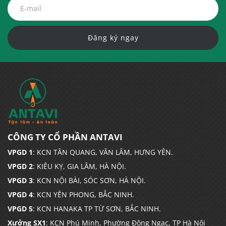
Đăng ký ngay
CÔNG TY CỔ PHẦN ANTAVI
VPGD 1
: KCN TÂN QUANG, VĂN LÂM, HƯNG YÊN.
VPGD 2
: KIÊU KỴ, GIA LÂM, HÀ NỘI.
VPGD 3
: KCN NỘI BÀI, SÓC SƠN, HÀ NỘI.
VPGD 4
: KCN YÊN PHONG, BẮC NINH.
VPGD 5
: KCN HANAKA TP TỪ SƠN, BẮC NINH.
Xưởng SX1
: KCN Phú Minh, Phường Đông Ngạc, TP Hà Nội