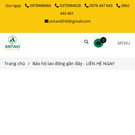
Gọi ngay
0978488466
0375984028
0978 447 843
0862
443 461
antavibhld@gmail.com
0
MENU
Trang chủ
/
Bảo hộ lao động gần đây - LIÊN HỆ NGAY