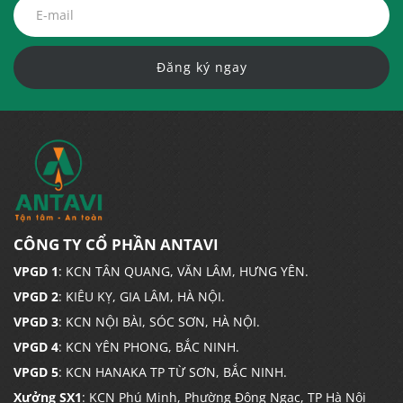
Đăng ký ngay
CÔNG TY CỔ PHẦN ANTAVI
VPGD 1
: KCN TÂN QUANG, VĂN LÂM, HƯNG YÊN.
VPGD 2
: KIÊU KỴ, GIA LÂM, HÀ NỘI.
VPGD 3
: KCN NỘI BÀI, SÓC SƠN, HÀ NỘI.
VPGD 4
: KCN YÊN PHONG, BẮC NINH.
VPGD 5
: KCN HANAKA TP TỪ SƠN, BẮC NINH.
Xưởng SX1
: KCN Phú Minh, Phường Đông Ngạc, TP Hà Nội