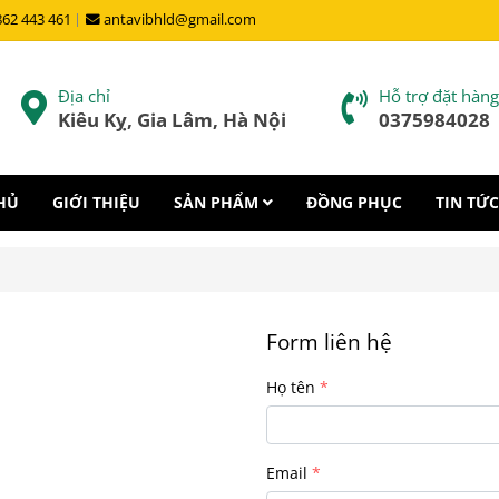
862 443 461
antavibhld@gmail.com
Địa chỉ
Hỗ trợ đặt hàng
Kiêu Kỵ, Gia Lâm, Hà Nội
0375984028
HỦ
GIỚI THIỆU
SẢN PHẨM
ĐỒNG PHỤC
TIN TỨC
Form liên hệ
Họ tên
Email