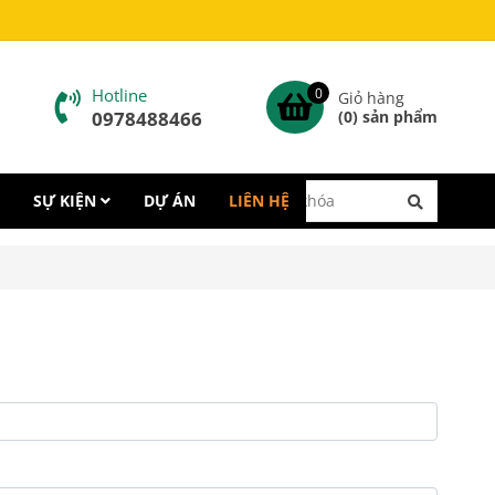
Hotline
0
Giỏ hàng
0978488466
(
0
) sản phẩm
SỰ KIỆN
DỰ ÁN
LIÊN HỆ