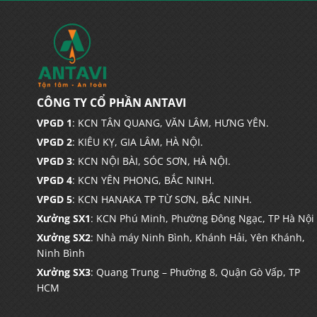
CÔNG TY CỔ PHẦN ANTAVI
VPGD 1
: KCN TÂN QUANG, VĂN LÂM, HƯNG YÊN.
VPGD 2
: KIÊU KỴ, GIA LÂM, HÀ NỘI.
VPGD 3
: KCN NỘI BÀI, SÓC SƠN, HÀ NỘI.
VPGD 4
: KCN YÊN PHONG, BẮC NINH.
VPGD 5
: KCN HANAKA TP TỪ SƠN, BẮC NINH.
Xưởng SX1
: KCN Phú Minh, Phường Đông Ngạc, TP Hà Nội
Xưởng SX2
: Nhà máy Ninh Bình, Khánh Hải, Yên Khánh,
Ninh Bình
Xưởng SX3
: Quang Trung – Phường 8, Quận Gò Vấp, TP
HCM