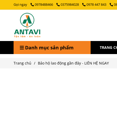
Gọi ngay
0978488466
0375984028
0978 447 843
0
Danh mục sản phẩm
TRANG C
Trang chủ
/
Bảo hộ lao động gần đây - LIÊN HỆ NGAY