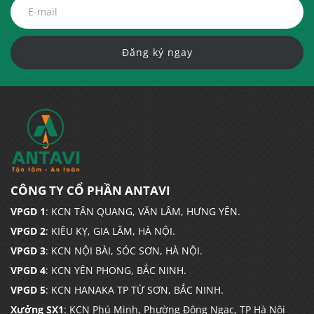
Đăng ký ngay
CÔNG TY CỔ PHẦN ANTAVI
VPGD 1
: KCN TÂN QUANG, VĂN LÂM, HƯNG YÊN.
VPGD 2
: KIÊU KỴ, GIA LÂM, HÀ NỘI.
VPGD 3
: KCN NỘI BÀI, SÓC SƠN, HÀ NỘI.
VPGD 4
: KCN YÊN PHONG, BẮC NINH.
VPGD 5
: KCN HANAKA TP TỪ SƠN, BẮC NINH.
Xưởng SX1
: KCN Phú Minh, Phường Đông Ngạc, TP Hà Nội