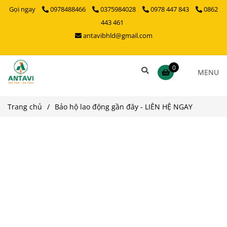
Gọi ngay
0978488466
0375984028
0978 447 843
0862
443 461
antavibhld@gmail.com
0
MENU
Trang chủ
/
Bảo hộ lao động gần đây - LIÊN HỆ NGAY