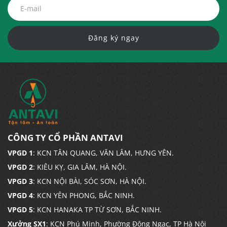
Đăng ký ngay
CÔNG TY CỔ PHẦN ANTAVI
VPGD 1
: KCN TÂN QUANG, VĂN LÂM, HƯNG YÊN.
VPGD 2
: KIÊU KỴ, GIA LÂM, HÀ NỘI.
VPGD 3
: KCN NỘI BÀI, SÓC SƠN, HÀ NỘI.
VPGD 4
: KCN YÊN PHONG, BẮC NINH.
VPGD 5
: KCN HANAKA TP TỪ SƠN, BẮC NINH.
Xưởng SX1
: KCN Phú Minh, Phường Đông Ngạc, TP Hà Nội