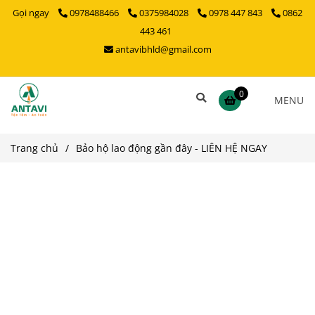
Gọi ngay
0978488466
0375984028
0978 447 843
0862
443 461
antavibhld@gmail.com
0
MENU
Trang chủ
/
Bảo hộ lao động gần đây - LIÊN HỆ NGAY