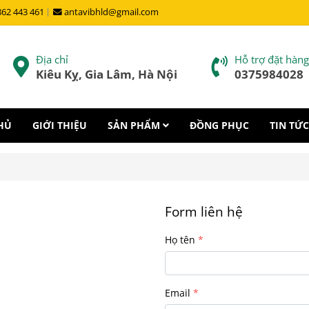
862 443 461
antavibhld@gmail.com
Địa chỉ
Hỗ trợ đặt hàng
Kiêu Kỵ, Gia Lâm, Hà Nội
0375984028
HỦ
GIỚI THIỆU
SẢN PHẨM
ĐỒNG PHỤC
TIN TỨC
Form liên hệ
Họ tên
Email