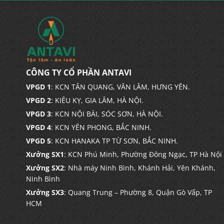
CÔNG TY CỔ PHẦN ANTAVI
VPGD 1
: KCN TÂN QUANG, VĂN LÂM, HƯNG YÊN.
VPGD 2
: KIÊU KỴ, GIA LÂM, HÀ NỘI.
VPGD 3
: KCN NỘI BÀI, SÓC SƠN, HÀ NỘI.
VPGD 4
: KCN YÊN PHONG, BẮC NINH.
VPGD 5
: KCN HANAKA TP TỪ SƠN, BẮC NINH.
Xưởng SX1
: KCN Phú Minh, Phường Đông Ngạc, TP Hà Nội
Xưởng SX2
: Nhà máy Ninh Bình, Khánh Hải, Yên Khánh,
Ninh Bình
Xưởng SX3
: Quang Trung – Phường 8, Quận Gò Vấp, TP
HCM