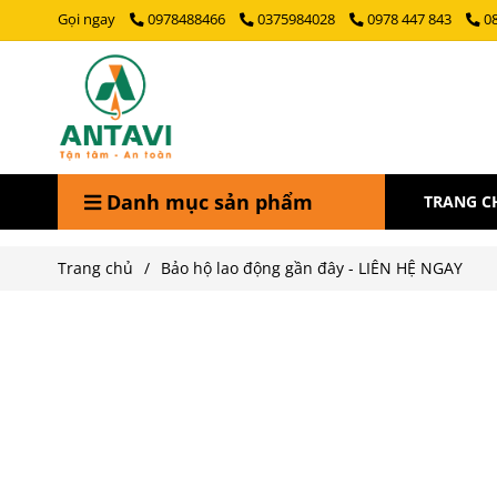
Gọi ngay
0978488466
0375984028
0978 447 843
0
Danh mục sản phẩm
TRANG C
Trang chủ
/
Bảo hộ lao động gần đây - LIÊN HỆ NGAY