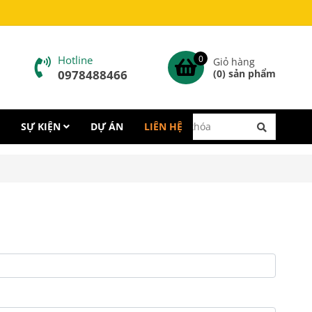
Hotline
0
Giỏ hàng
0978488466
(
0
) sản phẩm
SỰ KIỆN
DỰ ÁN
LIÊN HỆ