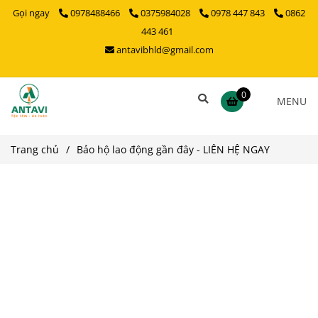
Gọi ngay
0978488466
0375984028
0978 447 843
0862
443 461
antavibhld@gmail.com
0
MENU
Trang chủ
/
Bảo hộ lao động gần đây - LIÊN HỆ NGAY