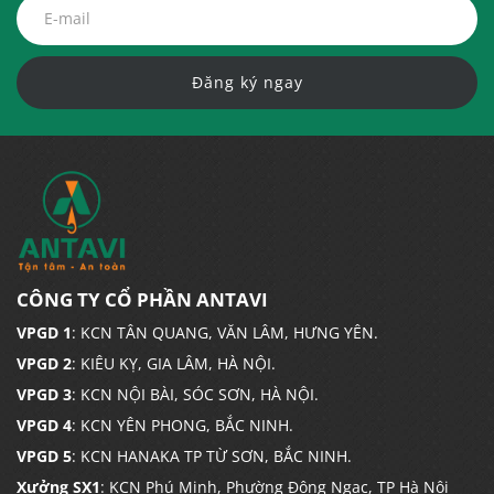
Đăng ký ngay
CÔNG TY CỔ PHẦN ANTAVI
VPGD 1
: KCN TÂN QUANG, VĂN LÂM, HƯNG YÊN.
VPGD 2
: KIÊU KỴ, GIA LÂM, HÀ NỘI.
VPGD 3
: KCN NỘI BÀI, SÓC SƠN, HÀ NỘI.
VPGD 4
: KCN YÊN PHONG, BẮC NINH.
VPGD 5
: KCN HANAKA TP TỪ SƠN, BẮC NINH.
Xưởng SX1
: KCN Phú Minh, Phường Đông Ngạc, TP Hà Nội