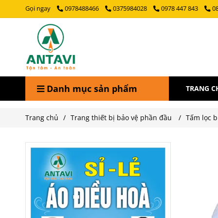
Gọi ngay
0978488466
0375984028
0978 447 843
0
Danh mục sản phẩm
TRANG C
Trang chủ
/
Trang thiết bị bảo vệ phần đầu
/
Tấm lọc b