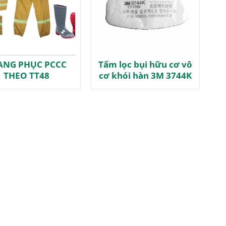
ANG PHỤC PCCC
Tấm lọc bụi hữu cơ vô
THEO TT48
cơ khói hàn 3M 3744K