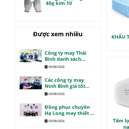
40g kim 10
Được xem nhiều
KHẨU T
Công ty may Thái
Bình danh sách
review chất lượng
05/08/2026
Các công ty may
Ninh Bình giá tốt
chất lượng review
03/08/2026
Đồng phục chuyên
Hạ Long may thiết kế
theo yêu cầu
Tấm lọ
03/08/2026
nạ