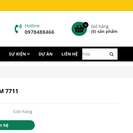
Hotline
0
Giỏ hàng
0978488466
(
0
) sản phẩm
SỰ KIỆN
DỰ ÁN
LIÊN HỆ
3M 7711
Còn hàng
n hệ