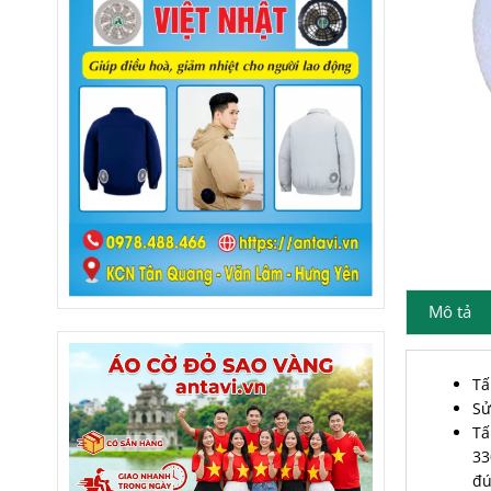
Mô tả
Tấ
Sử
Tấ
33
đú