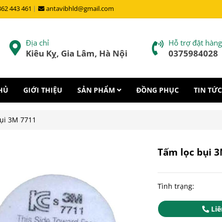
862 443 461
antavibhld@gmail.com
Địa chỉ
Hỗ trợ đặt hàng
Kiêu Kỵ, Gia Lâm, Hà Nội
0375984028
HỦ
GIỚI THIỆU
SẢN PHẨM
ĐỒNG PHỤC
TIN TỨC
ụi 3M 7711
Tấm lọc bụi 
Tình trạng:
Liê