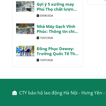
Gợi ý 5 xưởng may
Phú Thọ chất lượng
giá tốt giao nhanh
03/08/2026
Nhà Máy Gạch Vĩnh
Phúc: Thông tin chi
tiết tổng hợp
15/07/2026
Đồng Phục Dewey:
Trường Quốc Tế The
Dewey Schools
15/07/2026
CTY bảo hộ lao động Hà Nội - Hưng Yên - 