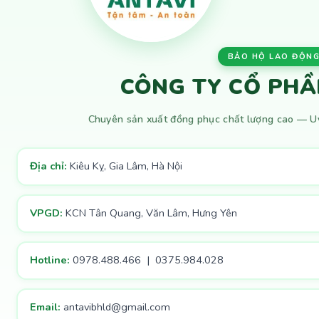
BẢO HỘ LAO ĐỘNG
CÔNG TY CỔ PHẦ
Chuyên sản xuất đồng phục chất lượng cao — Uy 
Địa chỉ:
Kiêu Kỵ, Gia Lâm, Hà Nội
VPGD:
KCN Tân Quang, Văn Lâm, Hưng Yên
Hotline:
0978.488.466 | 0375.984.028
Email:
antavibhld@gmail.com