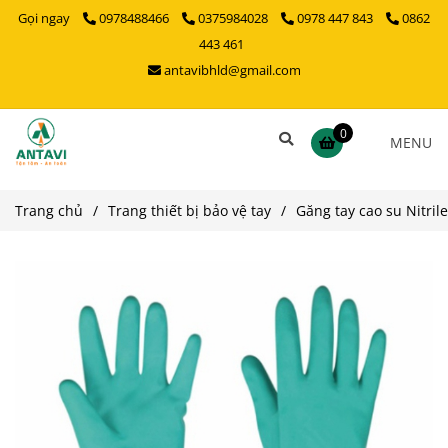
Gọi ngay
0978488466
0375984028
0978 447 843
0862
443 461
antavibhld@gmail.com
0
MENU
Trang chủ
/
Trang thiết bị bảo vệ tay
/
Găng tay cao su Nitril