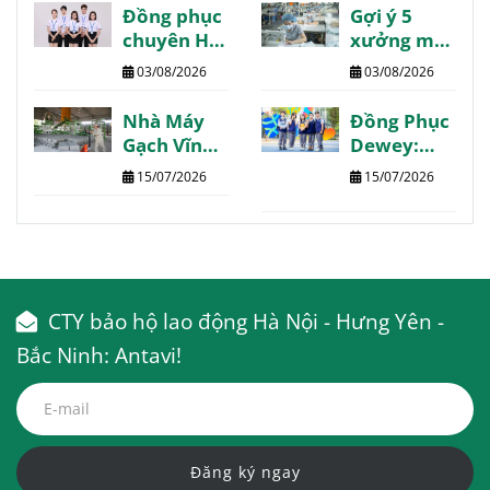
review
review
Đồng phục
Gợi ý 5
chất lượng
chuyên Hạ
xưởng may
Long may
Phú Thọ
03/08/2026
03/08/2026
thiết kế
chất lượng
theo yêu
giá tốt giao
Nhà Máy
Đồng Phục
cầu
nhanh
Gạch Vĩnh
Dewey:
Phúc:
Trường
15/07/2026
15/07/2026
Thông tin
Quốc Tế
chi tiết
The Dewey
tổng hợp
Schools
CTY bảo hộ lao động Hà Nội - Hưng Yên -
Bắc Ninh: Antavi!
Đăng ký ngay