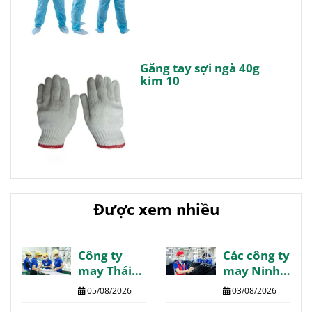
Găng tay sợi ngà 40g
kim 10
Được xem nhiều
Công ty
Các công ty
may Thái
may Ninh
Bình danh
Bình giá tốt
05/08/2026
03/08/2026
sách
chất lượng