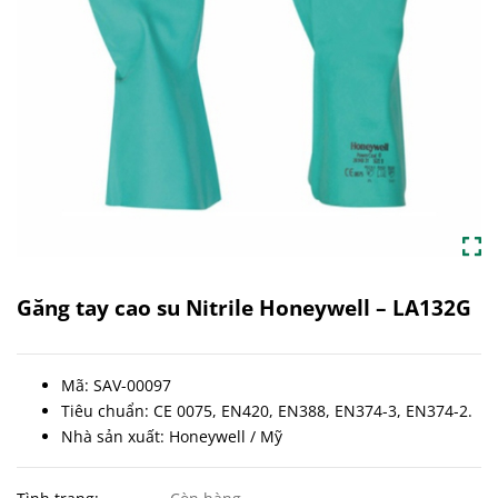
Găng tay cao su Nitrile Honeywell – LA132G
Mã: SAV-00097
Tiêu chuẩn: CE 0075, EN420, EN388, EN374-3, EN374-2.
Nhà sản xuất: Honeywell / Mỹ