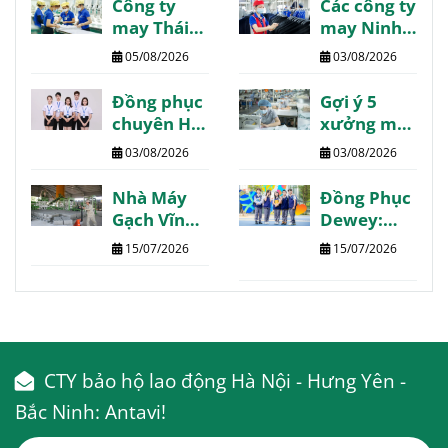
Công ty
Các công ty
may Thái
may Ninh
Bình danh
Bình giá tốt
05/08/2026
03/08/2026
sách
chất lượng
review
review
Đồng phục
Gợi ý 5
chất lượng
chuyên Hạ
xưởng may
Long may
Phú Thọ
03/08/2026
03/08/2026
thiết kế
chất lượng
theo yêu
giá tốt giao
Nhà Máy
Đồng Phục
cầu
nhanh
Gạch Vĩnh
Dewey:
Phúc:
Trường
15/07/2026
15/07/2026
Thông tin
Quốc Tế
chi tiết
The Dewey
tổng hợp
Schools
CTY bảo hộ lao động Hà Nội - Hưng Yên -
Bắc Ninh: Antavi!