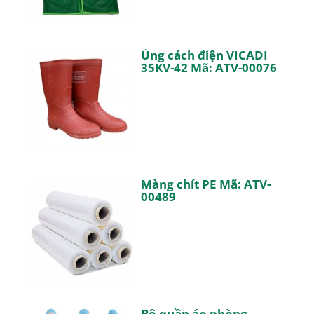
Ủng cách điện VICADI
35KV-42 Mã: ATV-00076
Màng chít PE Mã: ATV-
00489
Bộ quần áo phòng