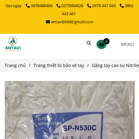
Gọi ngay
0978488466
0375984028
0978 447 843
0862
443 461
antavibhld@gmail.com
0
MENU
Trang chủ
/
Trang thiết bị bảo vệ tay
/
Găng tay cao su Nitril