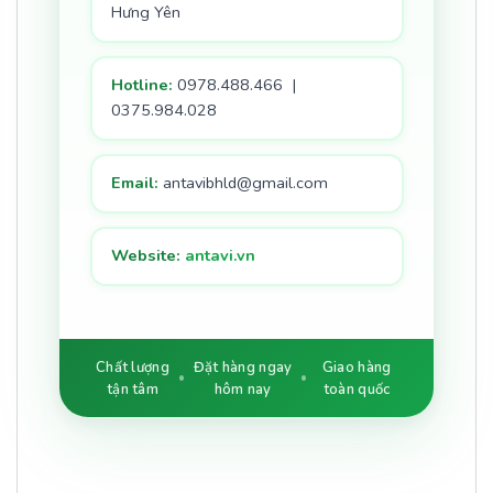
Hưng Yên
Hotline:
0978.488.466 |
0375.984.028
Email:
antavibhld@gmail.com
Website:
antavi.vn
Chất lượng
Đặt hàng ngay
Giao hàng
tận tâm
hôm nay
toàn quốc