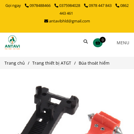
Gọi ngay
0978488466
0375984028
0978 447 843
0862
443 461
antavibhld@gmail.com
0
MENU
Trang chủ
/
Trang thiết bị ATGT
/
Búa thoát hiểm