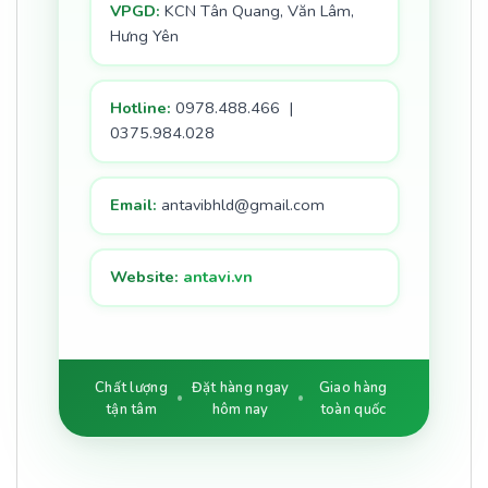
VPGD:
KCN Tân Quang, Văn Lâm,
Hưng Yên
Hotline:
0978.488.466 |
0375.984.028
Email:
antavibhld@gmail.com
Website:
antavi.vn
Chất lượng
Đặt hàng ngay
Giao hàng
tận tâm
hôm nay
toàn quốc