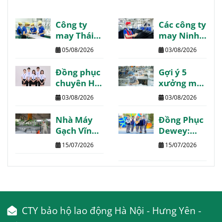
Công ty
Các công ty
may Thái
may Ninh
Bình danh
Bình giá tốt
05/08/2026
03/08/2026
sách
chất lượng
review
review
Đồng phục
Gợi ý 5
chất lượng
chuyên Hạ
xưởng may
Long may
Phú Thọ
03/08/2026
03/08/2026
thiết kế
chất lượng
theo yêu
giá tốt giao
Nhà Máy
Đồng Phục
cầu
nhanh
Gạch Vĩnh
Dewey:
Phúc:
Trường
15/07/2026
15/07/2026
Thông tin
Quốc Tế
chi tiết
The Dewey
tổng hợp
Schools
CTY bảo hộ lao động Hà Nội - Hưng Yên -