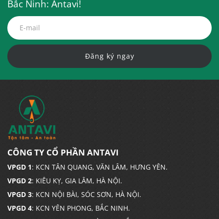
Bắc Ninh: Antavi!
Đăng ký ngay
CÔNG TY CỔ PHẦN ANTAVI
VPGD 1
: KCN TÂN QUANG, VĂN LÂM, HƯNG YÊN.
VPGD 2
: KIÊU KỴ, GIA LÂM, HÀ NỘI.
VPGD 3
: KCN NỘI BÀI, SÓC SƠN, HÀ NỘI.
VPGD 4
: KCN YÊN PHONG, BẮC NINH.