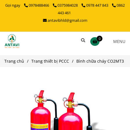
Gọi ngay
0978488466
0375984028
0978 447 843
0862
443 461
antavibhld@gmail.com
0
MENU
Trang chủ
/
Trang thiết bị PCCC
/
Bình chữa cháy CO2MT3