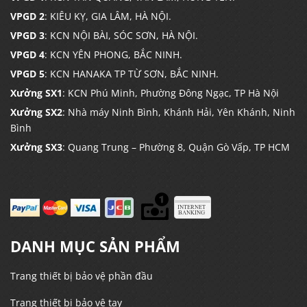
VPGD 2
: KIÊU KỴ, GIA LÂM, HÀ NỘI.
VPGD 3
: KCN NỘI BÀI, SÓC SƠN, HÀ NỘI.
VPGD 4
: KCN YÊN PHONG, BẮC NINH.
VPGD 5
: KCN HANAKA TP TỪ SƠN, BẮC NINH.
Xưởng SX1
: KCN Phú Minh, Phường Đông Ngạc, TP Hà Nội
Xưởng SX2
: Nhà máy Ninh Bình, Khánh Hải, Yên Khánh, Ninh
Bình
Xưởng SX3
: Quang Trung – Phường 8, Quận Gò Vấp, TP HCM
DANH MỤC SẢN PHẨM
Trang thiết bị bảo vệ phần đầu
Trang thiết bị bảo vệ tay