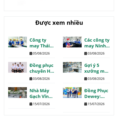
Được xem nhiều
Công ty
Các công ty
may Thái
may Ninh
Bình danh
Bình giá tốt
05/08/2026
03/08/2026
sách
chất lượng
review
review
Đồng phục
Gợi ý 5
chất lượng
chuyên Hạ
xưởng may
Long may
Phú Thọ
03/08/2026
03/08/2026
thiết kế
chất lượng
theo yêu
giá tốt giao
Nhà Máy
Đồng Phục
cầu
nhanh
Gạch Vĩnh
Dewey:
Phúc:
Trường
15/07/2026
15/07/2026
Thông tin
Quốc Tế
chi tiết
The Dewey