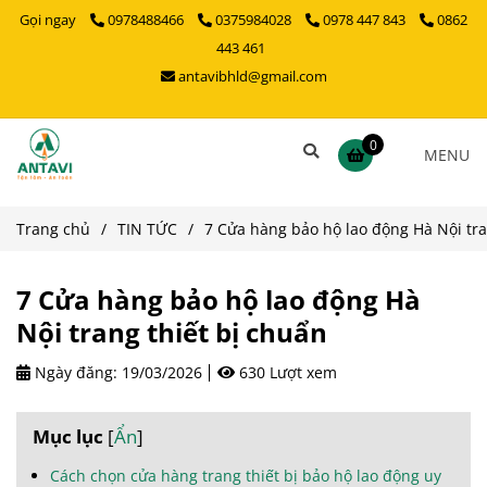
Gọi ngay
0978488466
0375984028
0978 447 843
0862
443 461
antavibhld@gmail.com
0
MENU
Trang chủ
/
TIN TỨC
/
7 Cửa hàng bảo hộ lao động Hà Nội tra
7 Cửa hàng bảo hộ lao động Hà
Nội trang thiết bị chuẩn
Ngày đăng:
19/03/2026
630 Lượt xem
Mục lục
[
Ẩn
]
Cách chọn cửa hàng trang thiết bị bảo hộ lao động uy