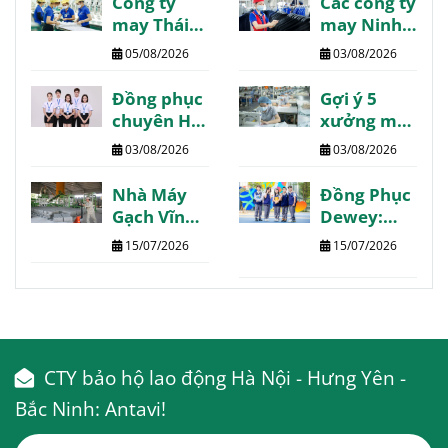
Công ty
Các công ty
may Thái
may Ninh
Bình danh
Bình giá tốt
05/08/2026
03/08/2026
sách
chất lượng
review
review
Đồng phục
Gợi ý 5
chất lượng
chuyên Hạ
xưởng may
Long may
Phú Thọ
03/08/2026
03/08/2026
thiết kế
chất lượng
theo yêu
giá tốt giao
Nhà Máy
Đồng Phục
cầu
nhanh
Gạch Vĩnh
Dewey:
Phúc:
Trường
15/07/2026
15/07/2026
Thông tin
Quốc Tế
chi tiết
The Dewey
tổng hợp
Schools
CTY bảo hộ lao động Hà Nội - Hưng Yên -
Bắc Ninh: Antavi!