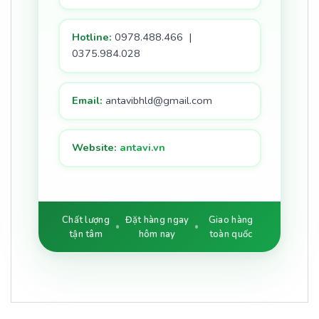
Hotline:
0978.488.466 |
0375.984.028
Email:
antavibhld@gmail.com
Website:
antavi.vn
Chất lượng
Đặt hàng ngay
Giao hàng
tận tâm
hôm nay
toàn quốc