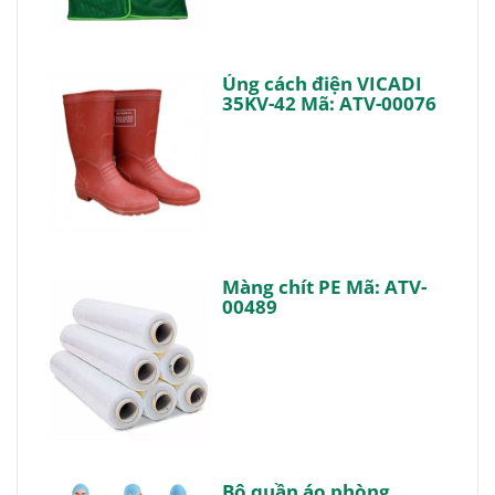
Ủng cách điện VICADI
35KV-42 Mã: ATV-00076
Màng chít PE Mã: ATV-
00489
Bộ quần áo phòng