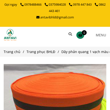
Gọi ngay
0978488466
0375984028
0978 447 843
0862
443 461
antavibhld@gmail.com
0
MENU
Trang chủ
/
Trang phục BHLĐ
/
Dây phản quang 1 vạch màu