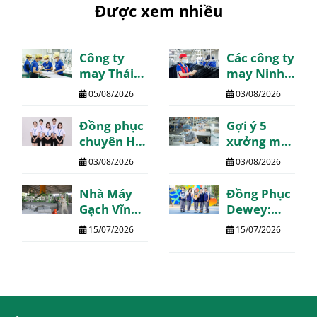
Được xem nhiều
Công ty
Các công ty
may Thái
may Ninh
Bình danh
Bình giá tốt
05/08/2026
03/08/2026
sách
chất lượng
review
review
Đồng phục
Gợi ý 5
chất lượng
chuyên Hạ
xưởng may
Long may
Phú Thọ
03/08/2026
03/08/2026
thiết kế
chất lượng
theo yêu
giá tốt giao
Nhà Máy
Đồng Phục
cầu
nhanh
Gạch Vĩnh
Dewey:
Phúc:
Trường
15/07/2026
15/07/2026
Thông tin
Quốc Tế
chi tiết
The Dewey
tổng hợp
Schools