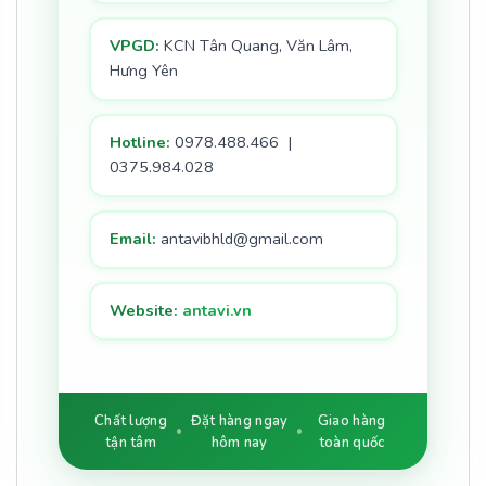
VPGD:
KCN Tân Quang, Văn Lâm,
Hưng Yên
Hotline:
0978.488.466 |
0375.984.028
Email:
antavibhld@gmail.com
Website:
antavi.vn
Chất lượng
Đặt hàng ngay
Giao hàng
tận tâm
hôm nay
toàn quốc