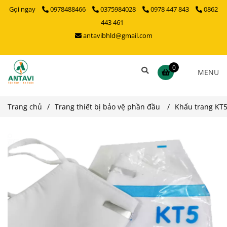
Gọi ngay
0978488466
0375984028
0978 447 843
0862
443 461
antavibhld@gmail.com
0
MENU
Trang chủ
/
Trang thiết bị bảo vệ phần đầu
/
Khẩu trang KT