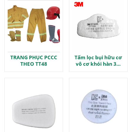
TRANG PHỤC PCCC
Tấm lọc bụi hữu cơ
THEO TT48
vô cơ khói hàn 3M
3744K