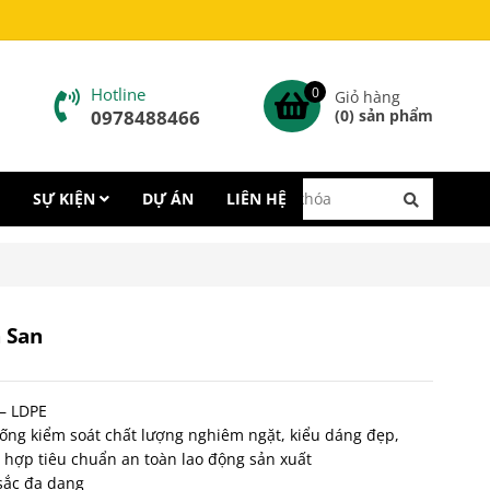
Hotline
0
Giỏ hàng
0978488466
(
0
) sản phẩm
SỰ KIỆN
DỰ ÁN
LIÊN HỆ
 San
 – LDPE
hống kiểm soát chất lượng nghiêm ngặt, kiểu dáng đẹp,
 hợp tiêu chuẩn an toàn lao động sản xuất
sắc đa dạng