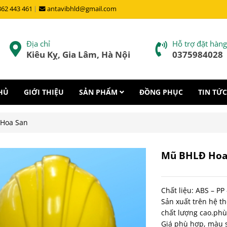
862 443 461
antavibhld@gmail.com
Địa chỉ
Hỗ trợ đặt hàng
Kiêu Kỵ, Gia Lâm, Hà Nội
0375984028
HỦ
GIỚI THIỆU
SẢN PHẨM
ĐỒNG PHỤC
TIN TỨC
Hoa San
Mũ BHLĐ Hoa
Chất liệu: ABS – PP
Sản xuất trên hệ t
chất lượng cao.phù
Giá phù hợp, màu 