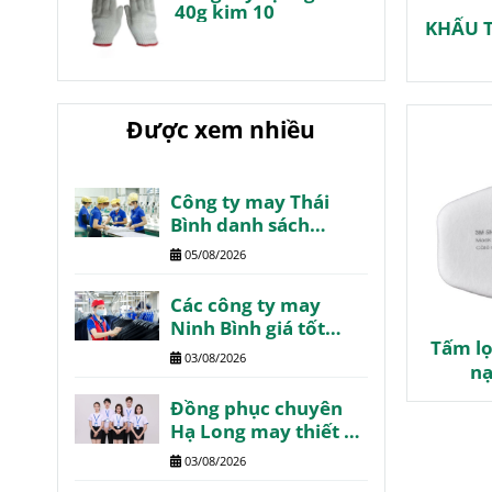
40g kim 10
KHẨU T
Được xem nhiều
Công ty may Thái
Bình danh sách
review chất lượng
05/08/2026
Các công ty may
Ninh Bình giá tốt
Tấm lọ
chất lượng review
03/08/2026
nạ
Đồng phục chuyên
Hạ Long may thiết kế
theo yêu cầu
03/08/2026