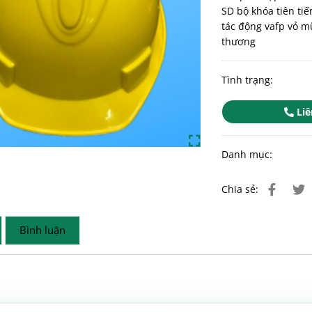
SD bộ khóa tiên tiế
tác động vafp vỏ m
thương
Tình trạng:
Liê
Danh mục:
Chia sẻ:
Bình luận