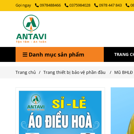
Gọi ngay
0978488466
0375984028
0978 447 843
0
Danh mục sản phẩm
TRANG C
Trang chủ
/
Trang thiết bị bảo vệ phần đầu
/
Mũ BHLĐ 