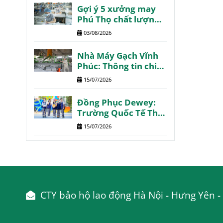
Gợi ý 5 xưởng may
Phú Thọ chất lượng
giá tốt giao nhanh
03/08/2026
Nhà Máy Gạch Vĩnh
Phúc: Thông tin chi
tiết tổng hợp
15/07/2026
Đồng Phục Dewey:
Trường Quốc Tế The
Dewey Schools
15/07/2026
CTY bảo hộ lao động Hà Nội - Hưng Yên - 