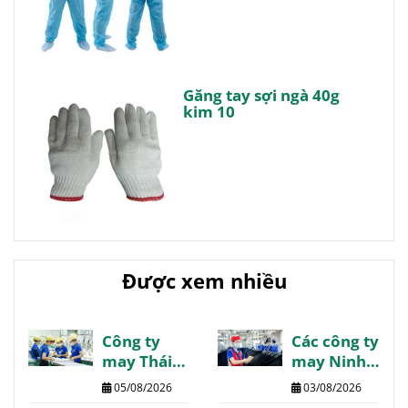
Găng tay sợi ngà 40g
kim 10
Được xem nhiều
Công ty
Các công ty
may Thái
may Ninh
Bình danh
Bình giá tốt
05/08/2026
03/08/2026
sách
chất lượng