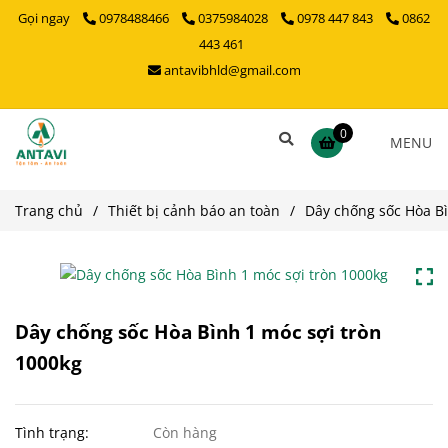
Gọi ngay
0978488466
0375984028
0978 447 843
0862
443 461
antavibhld@gmail.com
0
MENU
Trang chủ
/
Thiết bị cảnh báo an toàn
/
Dây chống sốc Hòa Bì
Dây chống sốc Hòa Bình 1 móc sợi tròn
1000kg
Tình trạng:
Còn hàng