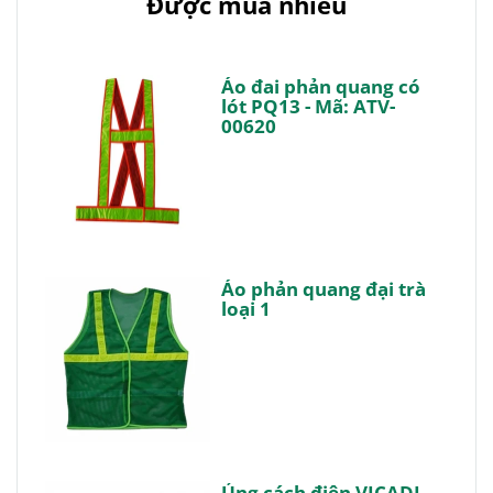
Được mua nhiều
Áo đai phản quang có
lót PQ13 - Mã: ATV-
00620
Áo phản quang đại trà
loại 1
Ủng cách điện VICADI