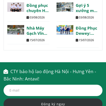
review
review
Đồng phục
Gợi ý 5
chất lượng
chuyên Hạ
xưởng may
Long may
Phú Thọ
03/08/2026
03/08/2026
thiết kế
chất lượng
theo yêu
giá tốt giao
Nhà Máy
Đồng Phục
cầu
nhanh
Gạch Vĩnh
Dewey:
Phúc:
Trường
15/07/2026
15/07/2026
Thông tin
Quốc Tế
chi tiết
The Dewey
tổng hợp
Schools
CTY bảo hộ lao động Hà Nội - Hưng Yên -
Bắc Ninh: Antavi!
Đăng ký ngay