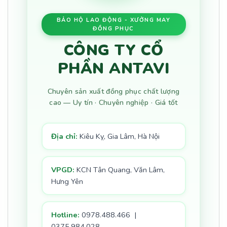
BẢO HỘ LAO ĐỘNG - XƯỞNG MAY
ĐỒNG PHỤC
CÔNG TY CỔ
PHẦN ANTAVI
Chuyên sản xuất đồng phục chất lượng
cao — Uy tín · Chuyên nghiệp · Giá tốt
Địa chỉ:
Kiêu Kỵ, Gia Lâm, Hà Nội
VPGD:
KCN Tân Quang, Văn Lâm,
Hưng Yên
Hotline:
0978.488.466 |
0375.984.028