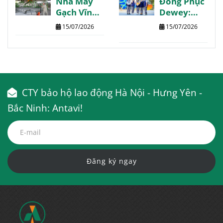
Nhà Máy
Đồng Phục
cầu
nhanh
Gạch Vĩnh
Dewey:
Phúc:
Trường
15/07/2026
15/07/2026
Thông tin
Quốc Tế
chi tiết
The Dewey
tổng hợp
Schools
CTY bảo hộ lao động Hà Nội - Hưng Yên -
Bắc Ninh: Antavi!
Đăng ký ngay