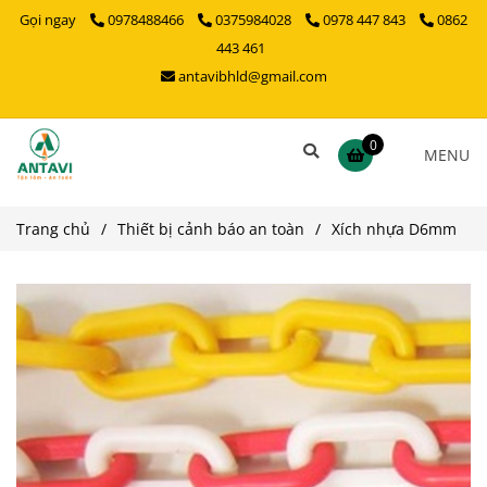
Gọi ngay
0978488466
0375984028
0978 447 843
0862
443 461
antavibhld@gmail.com
0
MENU
Trang chủ
/
Thiết bị cảnh báo an toàn
/
Xích nhựa D6mm