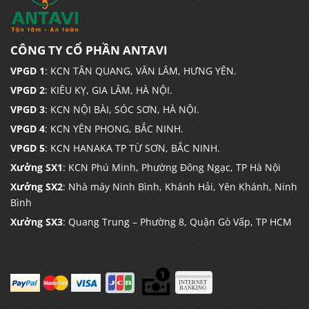
CÔNG TY CỔ PHẦN ANTAVI
VPGD 1
: KCN TÂN QUANG, VĂN LÂM, HƯNG YÊN.
VPGD 2
: KIÊU KỴ, GIA LÂM, HÀ NỘI.
VPGD 3
: KCN NỘI BÀI, SÓC SƠN, HÀ NỘI.
VPGD 4
: KCN YÊN PHONG, BẮC NINH.
VPGD 5
: KCN HANAKA TP TỪ SƠN, BẮC NINH.
Xưởng SX1
: KCN Phú Minh, Phường Đông Ngạc, TP Hà Nội
Xưởng SX2
: Nhà máy Ninh Bình, Khánh Hải, Yên Khánh, Ninh
Bình
Xưởng SX3
: Quang Trung – Phường 8, Quận Gò Vấp, TP HCM