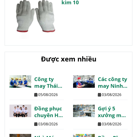
kim 10
Được xem nhiều
Công ty
Các công ty
may Thái
may Ninh
Bình danh
Bình giá tốt
05/08/2026
03/08/2026
sách
chất lượng
review
review
Đồng phục
Gợi ý 5
chất lượng
chuyên Hạ
xưởng may
Long may
Phú Thọ
03/08/2026
03/08/2026
thiết kế
chất lượng
theo yêu
giá tốt giao