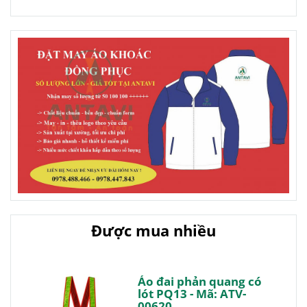
Được mua nhiều
Áo đai phản quang có
lót PQ13 - Mã: ATV-
00620