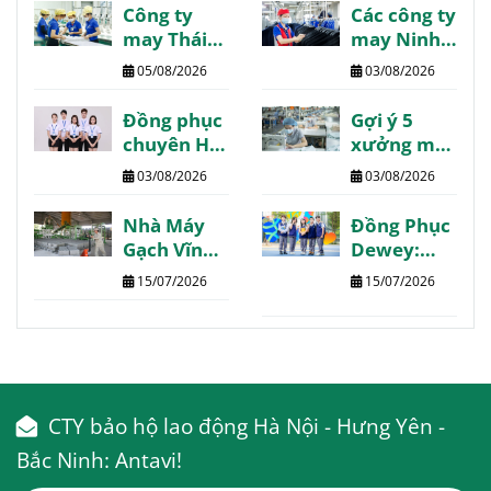
Công ty
Các công ty
may Thái
may Ninh
Bình danh
Bình giá tốt
05/08/2026
03/08/2026
sách
chất lượng
review
review
Đồng phục
Gợi ý 5
chất lượng
chuyên Hạ
xưởng may
Long may
Phú Thọ
03/08/2026
03/08/2026
thiết kế
chất lượng
theo yêu
giá tốt giao
Nhà Máy
Đồng Phục
cầu
nhanh
Gạch Vĩnh
Dewey:
Phúc:
Trường
15/07/2026
15/07/2026
Thông tin
Quốc Tế
chi tiết
The Dewey
tổng hợp
Schools
CTY bảo hộ lao động Hà Nội - Hưng Yên -
Bắc Ninh: Antavi!