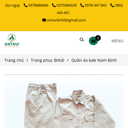
Gọi ngay
0978488466
0375984028
0978 447 843
0862
443 461
antavibhld@gmail.com
0
MENU
Trang chủ
/
Trang phục BHLĐ
/
Quần áo kaki Nam Định