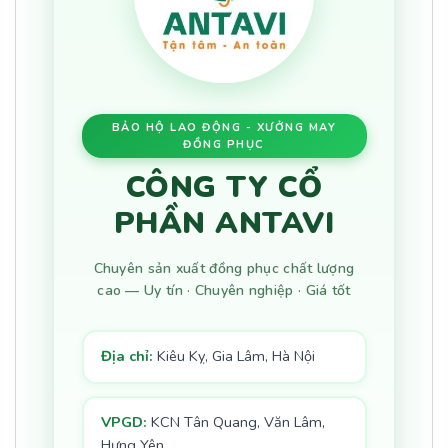
BẢO HỘ LAO ĐỘNG - XƯỞNG MAY
ĐỒNG PHỤC
CÔNG TY CỔ
PHẦN ANTAVI
Chuyên sản xuất đồng phục chất lượng
cao — Uy tín · Chuyên nghiệp · Giá tốt
Địa chỉ:
Kiêu Kỵ, Gia Lâm, Hà Nội
VPGD:
KCN Tân Quang, Văn Lâm,
Hưng Yên