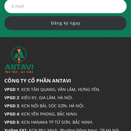
Đăng ký ngay
CÔNG TY CỔ PHẦN ANTAVI
VPGD 1
: KCN TÂN QUANG, VĂN LÂM, HƯNG YÊN.
VPGD 2
: KIÊU KỴ, GIA LÂM, HÀ NỘI.
VPGD 3
: KCN NỘI BÀI, SÓC SƠN, HÀ NỘI.
VPGD 4
: KCN YÊN PHONG, BẮC NINH.
VPGD 5
: KCN HANAKA TP TỪ SƠN, BẮC NINH.
Xưởng SX1
: KCN Phú Minh, Phường Đông Ngạc, TP Hà Nội