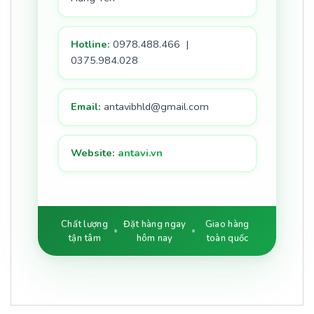
Hotline:
0978.488.466 |
0375.984.028
Email:
antavibhld@gmail.com
Website:
antavi.vn
Chất lượng
Đặt hàng ngay
Giao hàng
tận tâm
hôm nay
toàn quốc