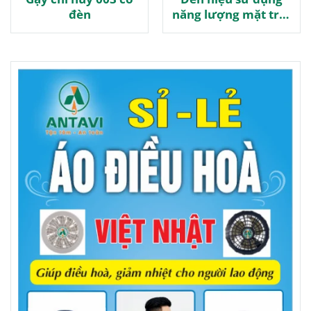
đèn
năng lượng mặt trời
JD-010S