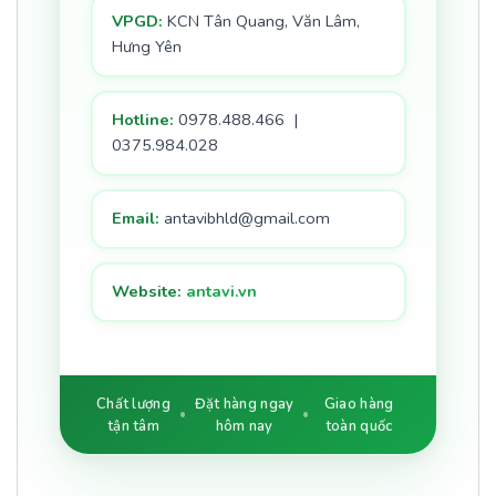
VPGD:
KCN Tân Quang, Văn Lâm,
Hưng Yên
Hotline:
0978.488.466 |
0375.984.028
Email:
antavibhld@gmail.com
Website:
antavi.vn
Chất lượng
Đặt hàng ngay
Giao hàng
tận tâm
hôm nay
toàn quốc