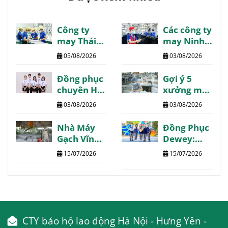
Công ty
Các công ty
may Thái
may Ninh
Bình danh
Bình giá tốt
05/08/2026
03/08/2026
sách
chất lượng
review
review
Đồng phục
Gợi ý 5
chất lượng
chuyên Hạ
xưởng may
Long may
Phú Thọ
03/08/2026
03/08/2026
thiết kế
chất lượng
theo yêu
giá tốt giao
Nhà Máy
Đồng Phục
cầu
nhanh
Gạch Vĩnh
Dewey:
Phúc:
Trường
15/07/2026
15/07/2026
Thông tin
Quốc Tế
chi tiết
The Dewey
tổng hợp
Schools
CTY bảo hộ lao động Hà Nội - Hưng Yên -