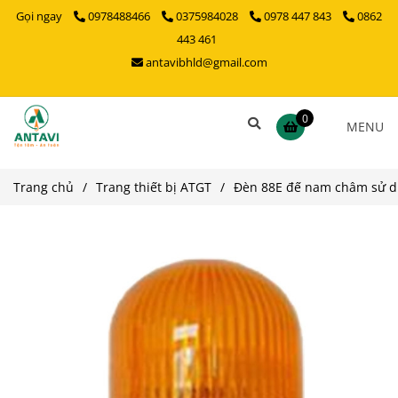
Gọi ngay
0978488466
0375984028
0978 447 843
0862
443 461
antavibhld@gmail.com
0
MENU
Trang chủ
/
Trang thiết bị ATGT
/
Đèn 88E đế nam châm sử d