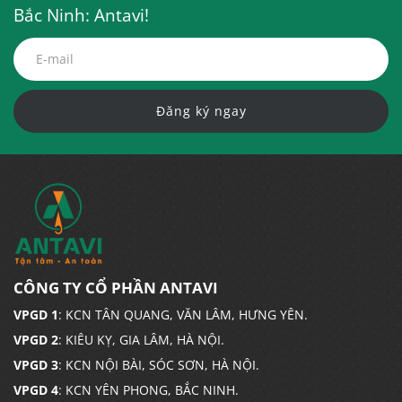
Bắc Ninh: Antavi!
Đăng ký ngay
CÔNG TY CỔ PHẦN ANTAVI
VPGD 1
: KCN TÂN QUANG, VĂN LÂM, HƯNG YÊN.
VPGD 2
: KIÊU KỴ, GIA LÂM, HÀ NỘI.
VPGD 3
: KCN NỘI BÀI, SÓC SƠN, HÀ NỘI.
VPGD 4
: KCN YÊN PHONG, BẮC NINH.