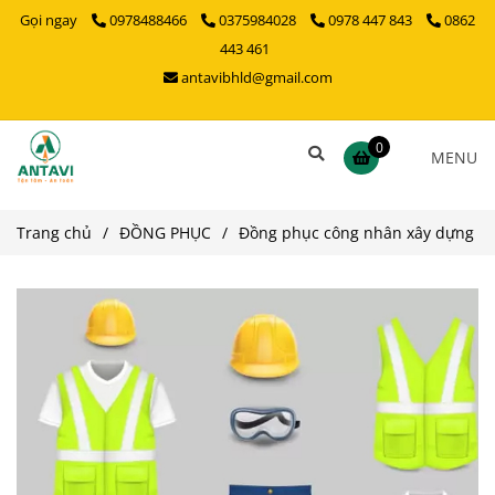
Gọi ngay
0978488466
0375984028
0978 447 843
0862
443 461
antavibhld@gmail.com
0
MENU
Trang chủ
/
ĐỒNG PHỤC
/
Đồng phục công nhân xây dựng