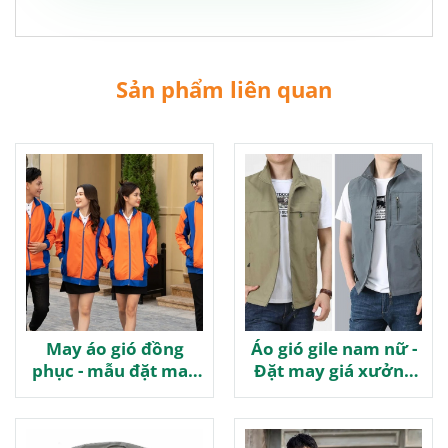
Sản phẩm liên quan
May áo gió đồng
Áo gió gile nam nữ -
phục - mẫu đặt may
Đặt may giá xưởng
giá tốt
chiết khấu