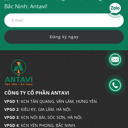
Bắc Ninh: Antavi!
Đăng ký ngay
CÔNG TY CỔ PHẦN ANTAVI
VPGD 1
: KCN TÂN QUANG, VĂN LÂM, HƯNG YÊN.
VPGD 2
: KIÊU KỴ, GIA LÂM, HÀ NỘI.
VPGD 3
: KCN NỘI BÀI, SÓC SƠN, HÀ NỘI.
VPGD 4
: KCN YÊN PHONG, BẮC NINH.