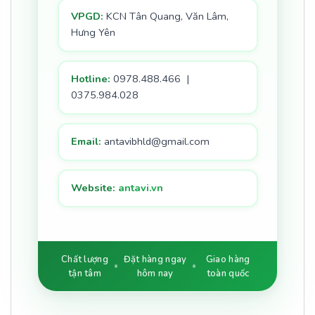
VPGD:
KCN Tân Quang, Văn Lâm,
Hưng Yên
Hotline:
0978.488.466 |
0375.984.028
Email:
antavibhld@gmail.com
Website:
antavi.vn
Chất lượng
Đặt hàng ngay
Giao hàng
tận tâm
hôm nay
toàn quốc