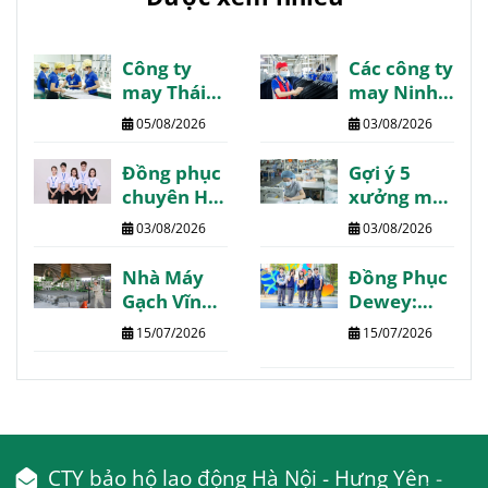
Công ty
Các công ty
may Thái
may Ninh
Bình danh
Bình giá tốt
05/08/2026
03/08/2026
sách
chất lượng
review
review
Đồng phục
Gợi ý 5
chất lượng
chuyên Hạ
xưởng may
Long may
Phú Thọ
03/08/2026
03/08/2026
thiết kế
chất lượng
theo yêu
giá tốt giao
Nhà Máy
Đồng Phục
cầu
nhanh
Gạch Vĩnh
Dewey:
Phúc:
Trường
15/07/2026
15/07/2026
Thông tin
Quốc Tế
chi tiết
The Dewey
tổng hợp
Schools
CTY bảo hộ lao động Hà Nội - Hưng Yên -