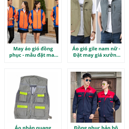
May áo gió đồng
Áo gió gile nam nữ -
phục - mẫu đặt may
Đặt may giá xưởng
giá tốt
chiết khấu
Áo phản quang
Đồng phục bảo hộ