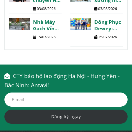
chuyên Hạ
xưởng may
Long may
Phú Thọ
03/08/2026
03/08/2026
thiết kế
chất lượng
theo yêu
giá tốt giao
Nhà Máy
Đồng Phục
cầu
nhanh
Gạch Vĩnh
Dewey:
Phúc:
Trường
15/07/2026
15/07/2026
Thông tin
Quốc Tế
chi tiết
The Dewey
tổng hợp
Schools
CTY bảo hộ lao động Hà Nội - Hưng Yên -
Bắc Ninh: Antavi!
Đăng ký ngay