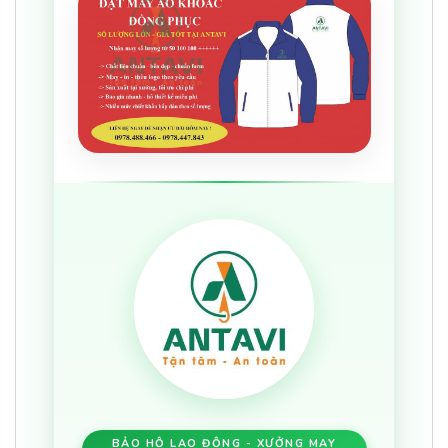
BẢO HỘ LAO ĐỘNG - XƯỞNG MAY