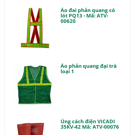
Áo đai phản quang có
lót PQ13 - Mã: ATV-
00620
Áo phản quang đại trà
loại 1
Ủng cách điện VICADI
35KV-42 Mã: ATV-00076