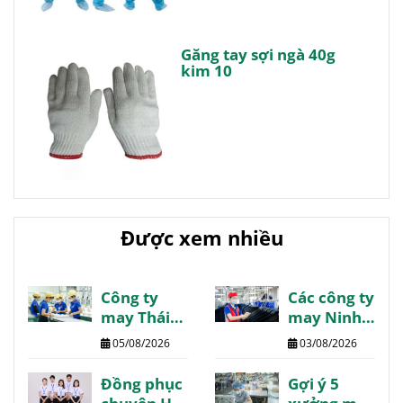
Găng tay sợi ngà 40g
kim 10
Được xem nhiều
Công ty
Các công ty
may Thái
may Ninh
Bình danh
Bình giá tốt
05/08/2026
03/08/2026
sách
chất lượng
review
review
Đồng phục
Gợi ý 5
chất lượng