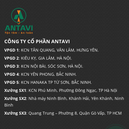
CÔNG TY CỔ PHẦN ANTAVI
VPGD 1
: KCN TÂN QUANG, VĂN LÂM, HƯNG YÊN.
VPGD 2
: KIÊU KỴ, GIA LÂM, HÀ NỘI.
VPGD 3
: KCN NỘI BÀI, SÓC SƠN, HÀ NỘI.
VPGD 4
: KCN YÊN PHONG, BẮC NINH.
VPGD 5
: KCN HANAKA TP TỪ SƠN, BẮC NINH.
Xưởng SX1
: KCN Phú Minh, Phường Đông Ngạc, TP Hà Nội
Xưởng SX2
: Nhà máy Ninh Bình, Khánh Hải, Yên Khánh, Ninh
Bình
Xưởng SX3
: Quang Trung – Phường 8, Quận Gò Vấp, TP HCM