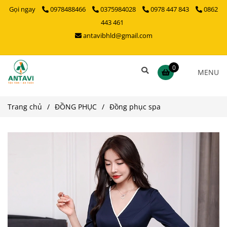
Gọi ngay
0978488466
0375984028
0978 447 843
0862
443 461
antavibhld@gmail.com
0
MENU
Trang chủ
/
ĐỒNG PHỤC
/
Đồng phục spa